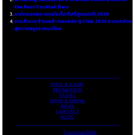
the Best Cocktail Bars
บาร์ทองหล่อ เอกมัย ที่น่าไปที่สุดแห่งปี 2026
การสำรวจ ร้านเหล้า ทองหล่อ Q Club 2023 การยกถ้วย
สู่ความหรูหราแบบไทย
POOL & GAME
PROMOTION
EVENT
FOOD & DRINK
NEWS
CONTACT
BLOG
Copyright ©
Q pool hall BKK