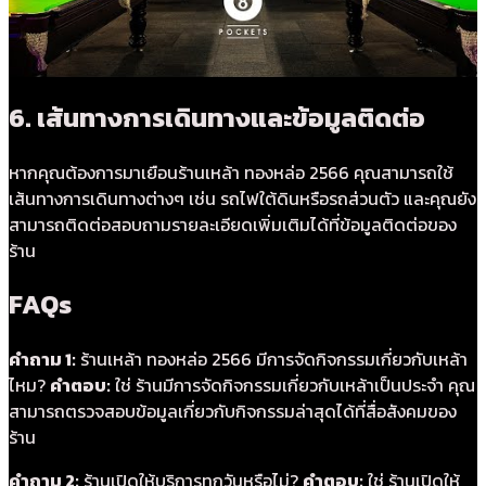
6. เส้นทางการเดินทางและข้อมูลติดต่อ
หากคุณต้องการมาเยือนร้านเหล้า ทองหล่อ 2566 คุณสามารถใช้
เส้นทางการเดินทางต่างๆ เช่น รถไฟใต้ดินหรือรถส่วนตัว และคุณยัง
สามารถติดต่อสอบถามรายละเอียดเพิ่มเติมได้ที่ข้อมูลติดต่อของ
ร้าน
FAQs
คำถาม 1:
ร้านเหล้า ทองหล่อ 2566 มีการจัดกิจกรรมเกี่ยวกับเหล้า
ไหม?
คำตอบ:
ใช่ ร้านมีการจัดกิจกรรมเกี่ยวกับเหล้าเป็นประจำ คุณ
สามารถตรวจสอบข้อมูลเกี่ยวกับกิจกรรมล่าสุดได้ที่สื่อสังคมของ
ร้าน
คำถาม 2:
ร้านเปิดให้บริการทุกวันหรือไม่?
คำตอบ:
ใช่ ร้านเปิดให้