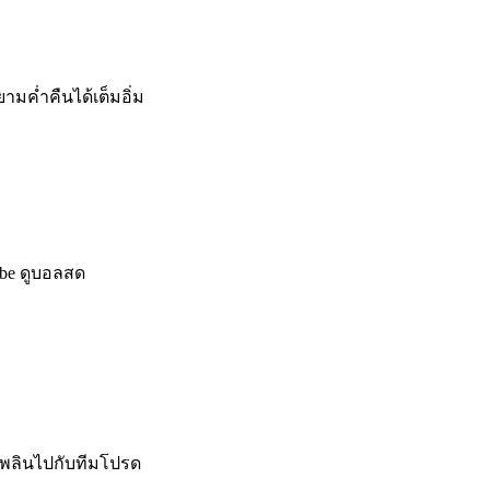
มค่ำคืนได้เต็มอิ่ม
tube ดูบอลสด
ดเพลินไปกับทีมโปรด